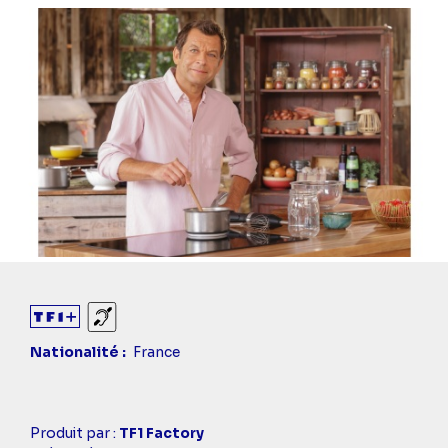
Sourds et malentendants
Nationalité
France
Casting
Produit par :
TF1 Factory