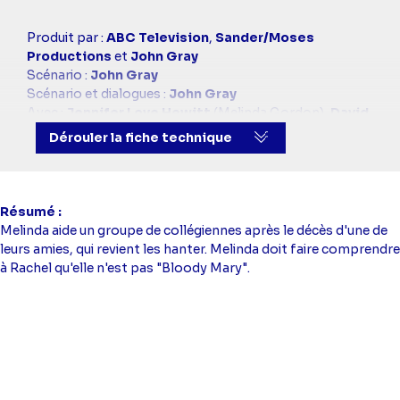
Casting
Produit par :
ABC Television
,
Sander/Moses
simba
Productions
et
John Gray
Scénario :
John Gray
Scénario et dialogues :
John Gray
Avec :
Jennifer Love Hewitt
(Melinda Gordon),
David
Conrad
(Jim Clancy),
Aisha Tyler
(Andrea Moreno),
Dérouler la fiche technique
Camrym Manheim
(Delia Banks)
Résumé
Melinda aide un groupe de collégiennes après le décès d'une de
leurs amies, qui revient les hanter. Melinda doit faire comprendre
à Rachel qu'elle n'est pas "Bloody Mary".