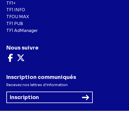
TF1+
TF1 INFO
TFOU MAX
TF1 PUB
TF1 AdManager
Nous suivre
Nous
Nous
suivre
suivre
sur
sur
Facebook
X
Inscription communiqués
Recevez nos lettres d’information
Inscription
Menu
Mentions légales et CGU
Politique de confidentialité
Politique cookies
Préférences cookies
Accessibilité - Partiellement conforme
CGV