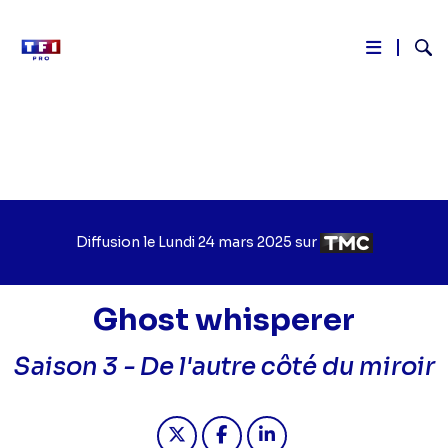
Reche
Aller
au
contenu
principal
Diffusion le
Jour
Lundi 24 mars 2025
sur
Chaîne
de
de
diffusion
diffusion
Ghost whisperer
Saison 3 -
De l'autre côté du miroir
Partager "2025-03-24 09:55 - Ghost 
Partager "2025-03-24 09:55 -
Partager "2025-03-24 0