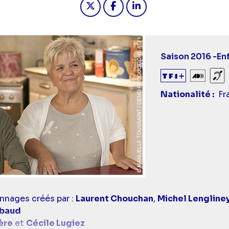
Saison 2016 -
En
Audiod
So
Nationalité
Fr
nnages créés par :
Laurent Chouchan
,
Michel Lengline
ybaud
ère
et
Cécile Lugiez