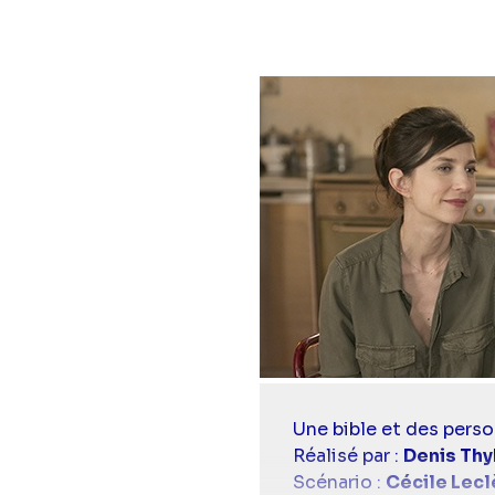
Casting
Une bible et des perso
simba
Réalisé par :
Denis Th
Scénario :
Cécile Lecl