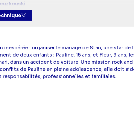
reuzkouski
es :
Gioacchino Campanella
technique
t dialogues :
Cécile Leclère
et
Cécile Lugiez
oséphine Delamarre),
Emilie Caen
(Zoé),
Arièle Semen
 Trotonda
(Fleur),
Catalina Denis
(Jessica),
David Baïo
ure
(Benjamin),
Serena de Mouroux-Phelan
(Emilie),
Ré
n Christmann
(Carole),
Annabelle Le Cam
(Margaux),
J
inespérée : organiser le mariage de Stan, une star de l
rdot
(Le paparazzi),
Gaëlle Merle
(La maîtresse de Fleur
ment de deux enfants : Pauline, 15 ans, et Fleur, 9 ans, 
thony),
Alain Buron
(Le prêtre)
ari, dans un accident de voiture. Une mission rock and 
e :
Christophe Beaugrand
(Présentateur)
 conflits de Pauline en pleine adolescence, elle doit aide
tigues
responsabilités, professionnelles et familiales.