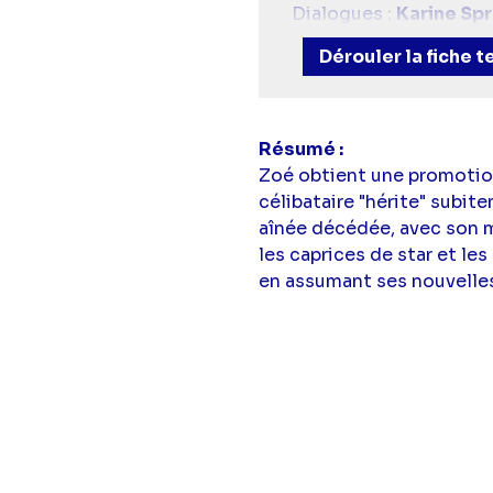
Dialogues :
Karine Sp
Adaptation et dialogu
Dérouler la fiche 
Scénario, adaptation e
Avec :
Mimie Mathy
(J
Krief
(Pauline),
Stella
(Gilles),
Guillaume Fa
Résumé
(Copine Emilie),
Mario
Zoé obtient une promotion 
serveur),
Stéphane La
célibataire "hérite" subite
juge),
David Forgit
(An
aînée décédée, avec son m
Avec la participation d
les caprices de star et les
Montage :
Marion Dar
en assumant ses nouvelles 