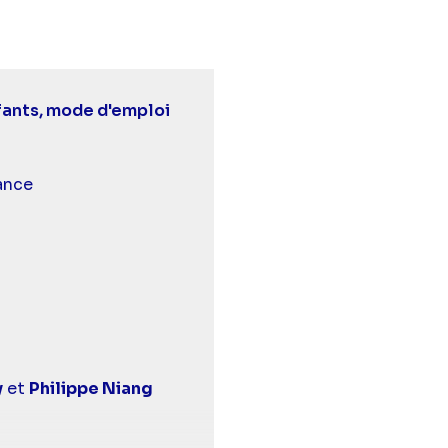
fants, mode d'emploi
escription
urds et malentendants
ance
y
et
Philippe Niang