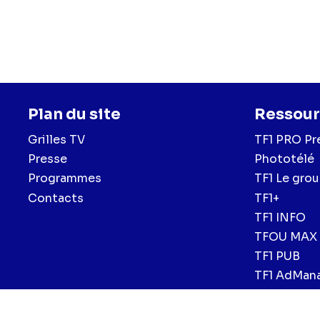
Plan du site
Ressour
Grilles TV
TF1 PRO Pr
Presse
Phototélé
Programmes
TF1 Le gro
Contacts
TF1+
TF1 INFO
TFOU MAX
TF1 PUB
TF1 AdMan
Mentions légales et CGU
Politique de confidentialité
Politiqu