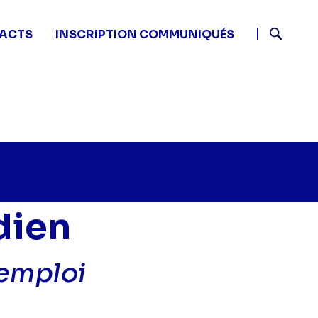
ACTS
INSCRIPTION COMMUNIQUÉS
Recherch
dien
'emploi
Joséphine, ange gardien - Enfants, mode d'emploi" sur 
:50 - Joséphine, ange gardien - Enfants, mode d'emplo
22 22:50 - Joséphine, ange gardien - Enfants, mode d'e