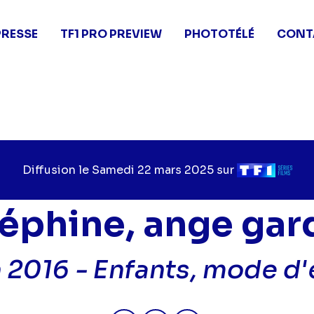
PRESSE
TF1 PRO PREVIEW
PHOTOTÉLÉ
CONT
Diffusion le
Jour
Samedi 22 mars 2025
sur
Chaîne
de
de
diffusion
diffusion
éphine, ange gar
 2016 -
Enfants, mode d
Partager "2025-03-22 22:50 - 
Partager "2025-03-22 22
Partager "2025-03-