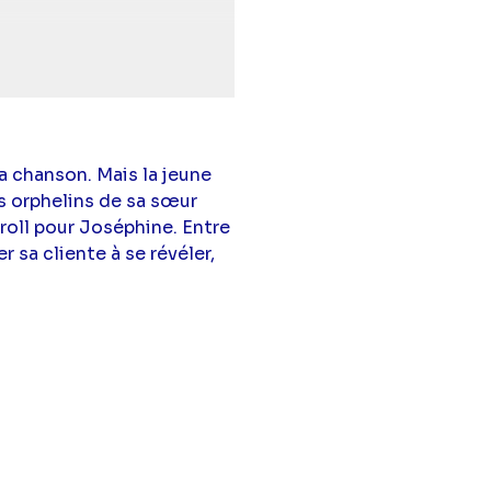
off
(Cathy),
Natacha
t
(Stan),
Yannig Samot
becca Benhamour
onathan Bizet
(Le
a chanson. Mais la jeune
),
Jean-Marc Layer
(Le
les orphelins de sa sœur
roll pour Joséphine. Entre
r sa cliente à se révéler,