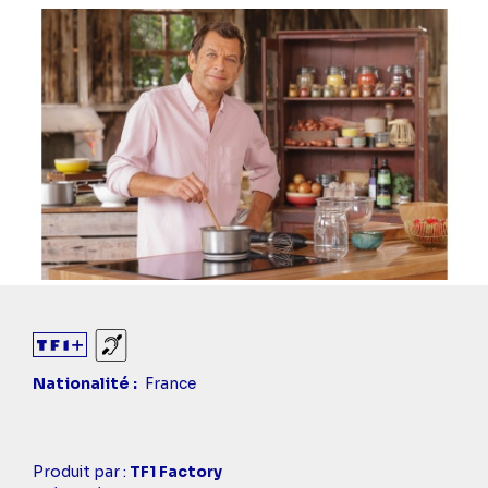
Sourds et malentendants
Nationalité
France
Casting
Produit par :
TF1 Factory