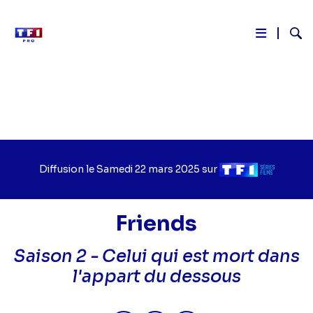
Reche
Aller
au
contenu
principal
Diffusion le
Jour
Samedi 22 mars 2025
sur
Chaîne
de
de
diffusion
diffusion
Friends
Saison 2 -
Celui qui est mort dans
l'appart du dessous