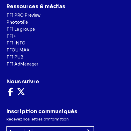
Ressources & médias
TF1 PRO Preview
Phototélé
TF1 Le groupe
TF1+
TF1 INFO
TFOU MAX
TF1 PUB
TF1 AdManager
Nous suivre
Nous
Nous
suivre
suivre
sur
sur
Facebook
X
Inscription communiqués
Recevez nos lettres d’information