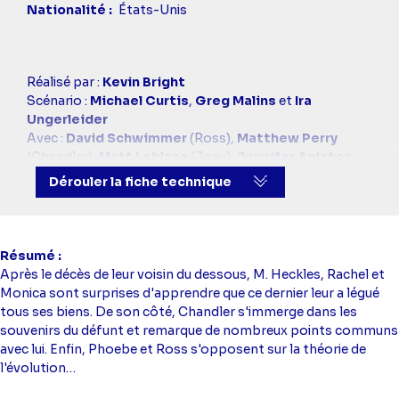
Nationalité
États-Unis
Casting
Réalisé par :
Kevin Bright
simba
Scénario :
Michael Curtis
,
Greg Malins
et
Ira
Ungerleider
Avec :
David Schwimmer
(Ross),
Matthew Perry
(Chandler),
Matt Leblanc
(Joey),
Jennifer Aniston
(Rachel),
Courteney Cox
(Monica),
Lisa Kudrow
Dérouler la fiche technique
(Phoebe)
Résumé
Après le décès de leur voisin du dessous, M. Heckles, Rachel et
Monica sont surprises d'apprendre que ce dernier leur a légué
tous ses biens. De son côté, Chandler s'immerge dans les
souvenirs du défunt et remarque de nombreux points communs
avec lui. Enfin, Phoebe et Ross s'opposent sur la théorie de
l'évolution…