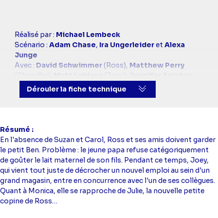
Casting
Réalisé par :
Michael Lembeck
simba
Scénario :
Adam Chase
,
Ira Ungerleider
et
Alexa
Junge
Avec :
David Schwimmer
(Ross),
Matthew Perry
(Chandler),
Matt Leblanc
(Joey),
Jennifer Aniston
(Rachel),
Courteney Cox
(Monica),
Lisa Kudrow
Dérouler la fiche technique
(Phoebe)
Résumé
En l'absence de Suzan et Carol, Ross et ses amis doivent garder
le petit Ben. Problème : le jeune papa refuse catégoriquement
de goûter le lait maternel de son fils. Pendant ce temps, Joey,
qui vient tout juste de décrocher un nouvel emploi au sein d'un
grand magasin, entre en concurrence avec l'un de ses collègues.
Quant à Monica, elle se rapproche de Julie, la nouvelle petite
copine de Ross…