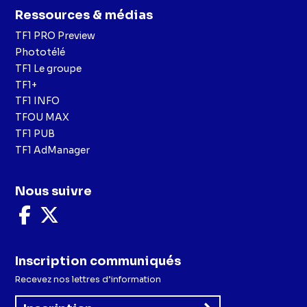
Ressources & médias
TF1 PRO Preview
Phototélé
TF1 Le groupe
TF1+
TF1 INFO
TFOU MAX
TF1 PUB
TF1 AdManager
Nous suivre
Nous
Nous
suivre
suivre
sur
sur
Facebook
X
Inscription communiqués
Recevez nos lettres d’information