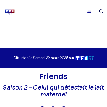
Reche
Aller
au
contenu
principal
Diffusion le
Jour
Samedi 22 mars 2025
sur
Chaîne
de
de
diffusion
diffusion
Friends
Saison 2 -
Celui qui détestait le lait
maternel