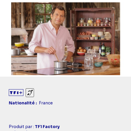
Sourds et malentendants
Nationalité
France
Casting
Produit par :
TF1 Factory