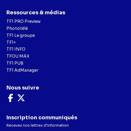
Ressources & médias
TF1 PRO Preview
Phototélé
TF1 Le groupe
TF1+
TF1 INFO
TFOU MAX
TF1 PUB
TF1 AdManager
Nous suivre
Nous
Nous
suivre
suivre
sur
sur
Facebook
X
Inscription communiqués
Recevez nos lettres d’information