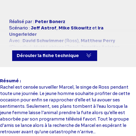
Casting
Réalisé par :
Peter Bonerz
simba
Scénario :
Jeff Astrof
,
Mike Sikowitz
et
Ira
Ungerleider
Avec :
David Schwimmer
(Ross),
Matthew Perry
(Chandler),
Matt Leblanc
(Joey),
Jennifer Aniston
(Rachel),
Courteney Cox
(Monica),
Lisa Kudrow
Dérouler la fiche technique
(Phoebe)
Résumé
Rachel est censée surveiller Marcel, le singe de Ross pendant
toute une journée. Le jeune homme souhaite profiter de cette
occasion pour enfin se rapprocher d'elle et lui avouer ses
sentiments. Seulement, ses plans tombent à l'eau lorsque la
jeune femme laisse l'animal prendre la fuite alors qu'elle est
absorbée par son programme télévisé favori. Tout le groupe
d'amis se lance alors à la recherche de Marcel en espérant le
retrouver avant qu'une catastrophe n'arrive...