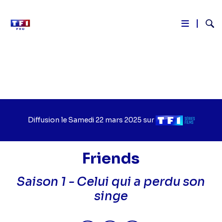
Reche
Aller
au
contenu
principal
Diffusion le
Jour
Samedi 22 mars 2025
sur
Chaîne
de
de
diffusion
diffusion
Friends
Saison 1 -
Celui qui a perdu son
singe