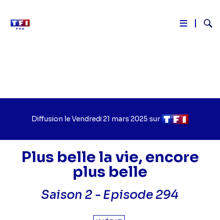
Reche
Aller
au
contenu
principal
Diffusion le
Jour
Vendredi 21 mars 2025
sur
Chaîne
de
de
diffusion
diffusion
Plus belle la vie, encore
plus belle
Saison 2 -
Episode 294