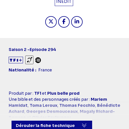
INÉDIT
Partager "2025-03-21 13:50 - Plus be
Partager "2025-03-21 13:50 - 
Partager "2025-03-21 13
Saison 2 -
Episode 294
Sourds et malentendants
Déconseillé aux -10 ans
Nationalité
France
Casting
Produit par :
TF1
et
Plus belle prod
simba
Une bible et des personnages créés par :
Mariem
Hamidat
,
Toma Leroux
,
Thomas Fecchio
,
Bénédicte
Achard
,
Georges Desmouceaux
,
Magaly Richard-
Serrano
et
Olivier Szulzynger
Réalisé par :
Pascal Heylbroeck
et
Lionel Smila
Dérouler la fiche technique