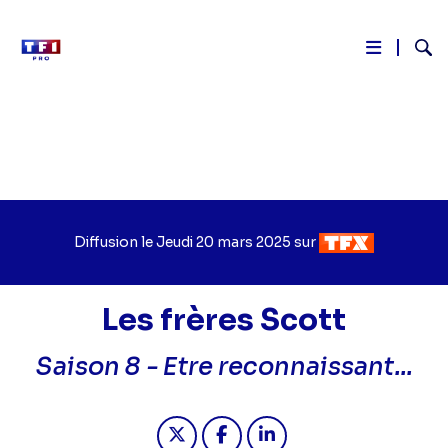
Reche
Aller
au
contenu
principal
Diffusion le
Jour
Jeudi 20 mars 2025
sur
Chaîne
de
de
diffusion
diffusion
Les frères Scott
Saison 8 -
Etre reconnaissant...
Partager "2025-03-20 14:45 - Les fr
Partager "2025-03-20 14:45 -
Partager "2025-03-20 14