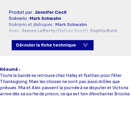
Casting
Produit par :
Jennifer Cecil
simba
Scénario :
Mark Schwahn
Scénario et dialogues :
Mark Schwahn
Avec :
James Lafferty
(Nathan Scott),
Sophia Bush
(Brooke Davis),
Bethany Joy Galeotti
(Haley James-
Scott),
Robert Buckley
(Clay Evans),
Shantel
Dérouler la fiche technique
VanSanten
(Quinn James),
Stephen Colletti
(Chase
Adams),
Jackson Brundage
(James Lucas "Jamie"
Scott),
Austin Nichols
(Julian Baker)
Résumé
Toute la bande se retrouve chez Haley et Nathan pour fêter
Thanksgiving. Mais les choses ne sont pas aussi drôles que
prévues. Mia et Alex passent la journée à se disputer et Victoria
arrive dès sa sortie de prison, ce qui est loin d’enchanter Brooke.