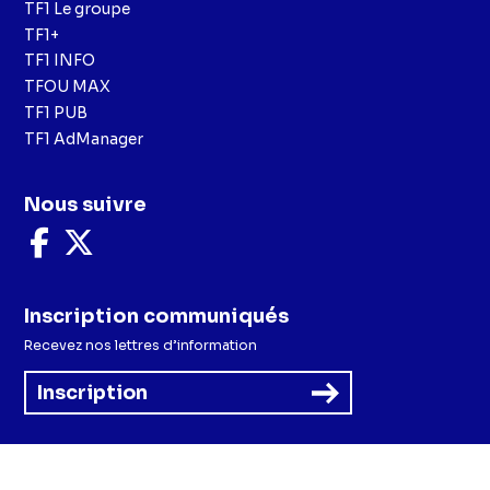
TF1 Le groupe
TF1+
TF1 INFO
TFOU MAX
TF1 PUB
TF1 AdManager
Nous suivre
Nous
Nous
suivre
suivre
sur
sur
Facebook
X
Inscription communiqués
Recevez nos lettres d’information
Inscription
Menu
Mentions légales et CGU
Politique de confidentialité
Politique cookies