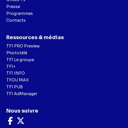
Presse
Programmes
Contacts
Ressources & médias
TF1 PRO Preview
Phototélé
TF1 Le groupe
TF1+
TF1 INFO
TFOU MAX
TF1 PUB
TF1 AdManager
Nous suivre
Nous
Nous
suivre
suivre