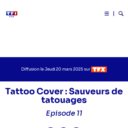
Reche
Aller
au
contenu
principal
Diffusion le
Jour
Jeudi 20 mars 2025
sur
Chaîne
de
de
diffusion
diffusion
Tattoo Cover : Sauveurs de
tatouages
Episode 11