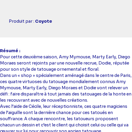
Casting
Produit par :
Coyote
simba
Résumé
Pour cette deuxième saison, Amy Mymouse, Marty Early, Diego
Moraes seront rejoints par une nouvelle recrue, Dodie, réputée
pour son style de tatouage ornemental et floral.
Dans un « shop » spécialement aménagé dans le centre de Paris,
ces quatre virtuoses du tatouage mondialement connus Amy
Mymouse, Marty Early, Diego Moraes et Dodie vont relever un
défi : faire disparaître à tout jamais des tatouages de la honte en
les recouvrant avec de nouvelles créations.
Avec l’aide de Cécile, leur réceptionniste, ces quatre magiciens
de l’aiguille sont la dernière chance pour ces tatoués en
souffrance. A chaque rencontre, les tatoueurs proposent
chacun un dessin et c’est le client qui choisit celui ou celle qui va
œuvrer sur lui pour recouvrir son ancien tatouage.