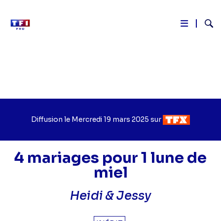
Reche
Aller
au
contenu
principal
Diffusion le
Jour
Mercredi 19 mars 2025
sur
Chaîne
de
de
diffusion
diffusion
4 mariages pour 1 lune de
miel
Heidi & Jessy