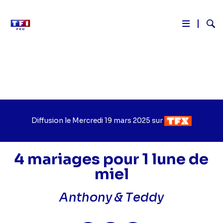
Reche
Aller
au
contenu
principal
Diffusion le
Jour
Mercredi 19 mars 2025
sur
Chaîne
de
de
diffusion
diffusion
4 mariages pour 1 lune de
miel
Anthony & Teddy