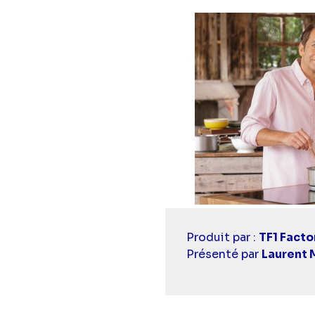
Casting
Produit par :
TF1 Facto
simba
Présenté par
Laurent 