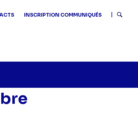
ACTS
INSCRIPTION COMMUNIQUÉS
Recherch
ibre
tits plats en équilibre - -" sur twitter
0 - Petits plats en équilibre - -" sur facebook
 12:50 - Petits plats en équilibre - -" sur linkedin