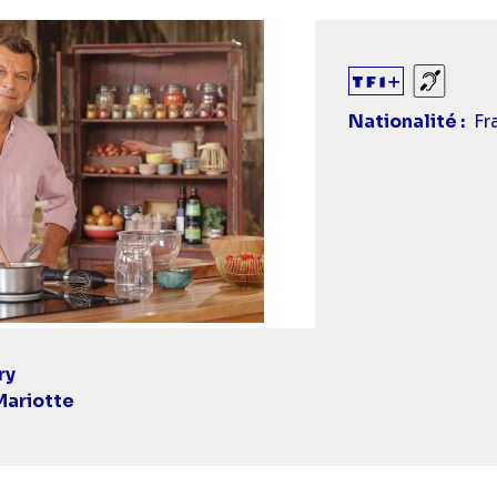
Sourds
Nationalité
Fr
ry
Mariotte