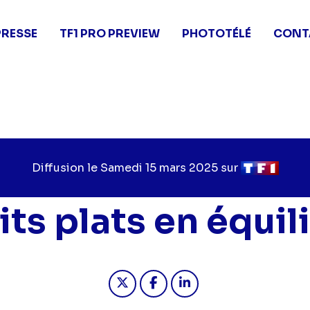
PRESSE
TF1 PRO PREVIEW
PHOTOTÉLÉ
CONT
Diffusion le
Jour
Samedi 15 mars 2025
sur
Chaîne
de
de
diffusion
diffusion
its plats en équil
Partager "2025-03-15 12:50 - Pe
Partager "2025-03-15 12:5
Partager "2025-03-15