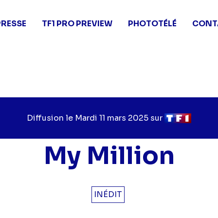
PRESSE
TF1 PRO PREVIEW
PHOTOTÉLÉ
CONT
Diffusion le
Jour
Mardi 11 mars 2025
sur
Chaîne
de
de
diffusion
diffusion
My Million
INÉDIT