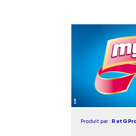
Casting
Produit par :
R et G Pr
simba