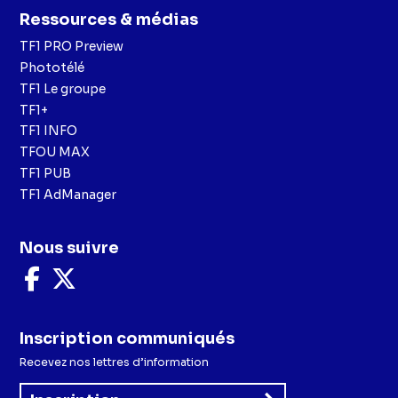
Ressources & médias
TF1 PRO Preview
Phototélé
TF1 Le groupe
TF1+
TF1 INFO
TFOU MAX
TF1 PUB
TF1 AdManager
Nous suivre
Nous
Nous
suivre
suivre
sur
sur
Facebook
X
Inscription communiqués
Recevez nos lettres d’information