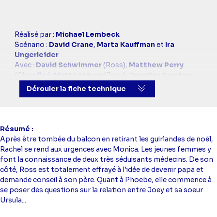
Casting
Réalisé par :
Michael Lembeck
simba
Scénario :
David Crane
,
Marta Kauffman
et
Ira
Ungerleider
Avec :
David Schwimmer
(Ross),
Matthew Perry
(Chandler),
Matt Leblanc
(Joey),
Jennifer Aniston
(Rachel),
Courteney Cox
(Monica),
Lisa Kudrow
Dérouler la fiche technique
(Phoebe)
Résumé
Après être tombée du balcon en retirant les guirlandes de noël,
Rachel se rend aux urgences avec Monica. Les jeunes femmes y
font la connaissance de deux très séduisants médecins. De son
côté, Ross est totalement effrayé à l'idée de devenir papa et
demande conseil à son père. Quant à Phoebe, elle commence à
se poser des questions sur la relation entre Joey et sa soeur
Ursula...