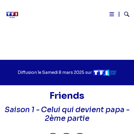
Reche
Aller
au
contenu
principal
Diffusion le
Jour
Samedi 8 mars 2025
sur
Chaîne
de
de
diffusion
diffusion
Friends
Saison 1 -
Celui qui devient papa -
2ème partie