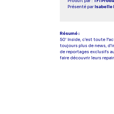
Casting
Produit par :
TF1 Produ
simba
Présenté par
Isabelle 
Résumé
50' Inside, c'est toute l’
toujours plus de news, d'i
de reportages exclusifs a
faire découvrir leurs repai