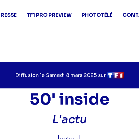
PRESSE
TF1 PRO PREVIEW
PHOTOTÉLÉ
CONT
Diffusion le
Jour
Samedi 8 mars 2025
sur
Chaîne
de
de
diffusion
diffusion
50' inside
L'actu