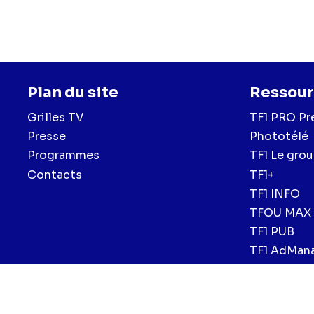
Plan du site
Ressour
Grilles TV
TF1 PRO Pr
Presse
Phototélé
Programmes
TF1 Le gro
Contacts
TF1+
TF1 INFO
TFOU MAX
TF1 PUB
TF1 AdMan
Menu
Mentions légales et CGU
Politique de confidentialité
Politiqu