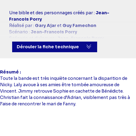
Casting
Une bible et des personnages créés par :
Jean-
simba
Francois Porry
Réalisé par :
Gary Ajar
et
Guy Famechon
Scénario :
Jean-Francois Porry
Scénario et dialogues :
Jean-Francois Porry
Avec :
Hélène Rollès
(Hélène Girard),
Patrick
Dérouler la fiche technique
Puydebat
(Nicolas Vernier),
Elsa Esnoult
(Fanny
Greyson),
Sébastien Roch
(Christian Roquier),
Laly
Meignan
(Laly Pollei),
David Proux
(Etienne),
Laure
Guibert
(Bénédicte Breton),
Tom Schacht
(Jimmy
Résumé
Werner),
Isabelle Bouysse
(Jeanne Garnier),
Cathy
Toute la bande est très inquiète concernant la disparition de
Andrieu
(Cathy Andrieu),
Carole Dechantre
(Ingrid
Nicky. Laly avoue à ses amies être tombée amoureuse de
Soustal),
Macha Polikarpova
(Olga Poliarva),
Lakshan
Vincent. Jimmy retrouve Sophie en cachette de Bénédicte.
Abenayake
(Rudy Ayake),
Marjorie Bourgeois
Christian fait la connaissance d’Adrian, visiblement pas très à
(Stéphanie Dorville),
Jorge Da Silva
(Conrad - Homme
l’aise de rencontrer le mari de Fanny.
malfrat),
Frank Delay
(Pierre),
Benoît Dubois
(Victor),
Mélodie Dubois
(Mélodie),
Eric Fardeau
(Juge
Brocker),
Yvan Kereun Appa
(Adrian),
Popi Leva
(Magda),
Melissa Sprimont
(Melissa),
Virginie
Théron
(Gabriella),
Tran Vu Tran
(Bob),
Angèle Vivier