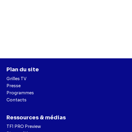
(Aurélie),
Jean-Luc Voyeux
(Gueant),
Cédric Welsch
(Gino)
Plan du site
Grilles TV
Presse
Programmes
Contacts
Ressources & médias
TF1 PRO Preview