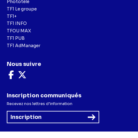
Phototélé
TF1 Le groupe
TF1+
TF1 INFO
TFOU MAX
TF1 PUB
TF1 AdManager
Nous suivre
Nous
Nous
suivre
suivre
sur
sur
Facebook
X
Inscription communiqués
Recevez nos lettres d’information
Inscription