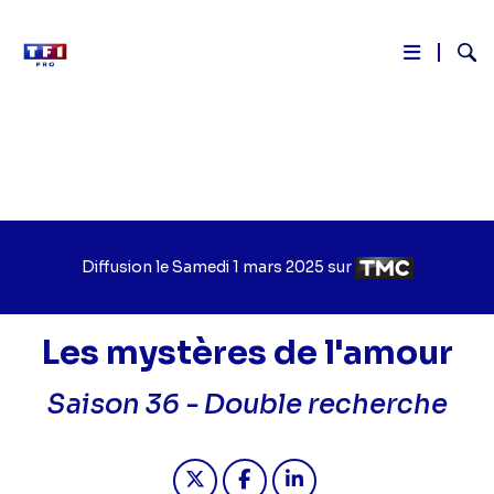
Reche
Aller
au
contenu
principal
Diffusion le
Jour
Samedi 1 mars 2025
sur
Chaîne
de
de
diffusion
diffusion
Les mystères de l'amour
Saison 36 -
Double recherche
Partager "2025-03-01 06:35 - Les m
Partager "2025-03-01 06:35 
Partager "2025-03-01 0