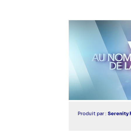
Casting
Produit par :
Serenity 
simba