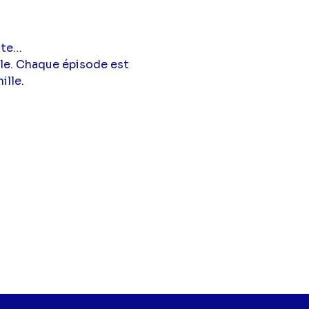
nte…
ale. Chaque épisode est
ille.