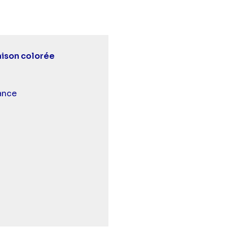
aison colorée
 et malentendants
ance