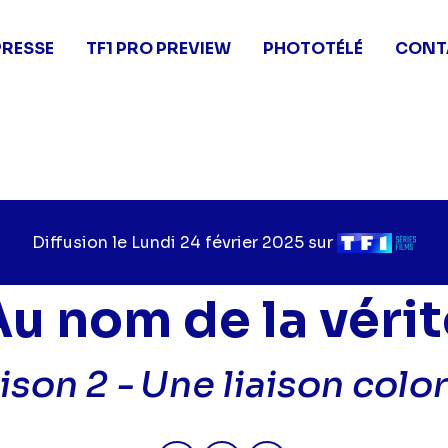
PRESSE
TF1 PRO PREVIEW
PHOTOTÉLÉ
CONT
Diffusion le
Jour
Lundi 24 février 2025
sur
Chaîne
de
de
diffusion
diffusion
Au nom de la vérit
ison 2 -
Une liaison colo
Partager "2025-02-24 07:20 - A
Partager "2025-02-24 07:
Partager "2025-02-2