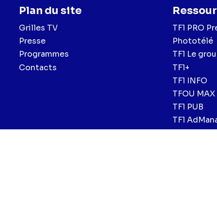
Plan du site
Ressour
Grilles TV
TF1 PRO Pr
Presse
Phototélé
Programmes
TF1 Le gro
Contacts
TF1+
TF1 INFO
TFOU MAX
TF1 PUB
TF1 AdMan
Menu
Mentions légales et CGU
Politique de confidentialité
Politiqu
CGV