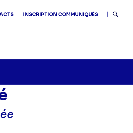
ACTS
INSCRIPTION COMMUNIQUÉS
Recherch
é
rée
u nom de la vérité - Une liaison colorée" sur twitter
20 - Au nom de la vérité - Une liaison colorée" sur fa
4 07:20 - Au nom de la vérité - Une liaison colorée" su