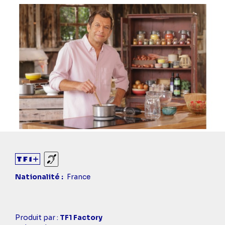
Sourds et malentendants
Nationalité
France
Casting
Produit par :
TF1 Factory