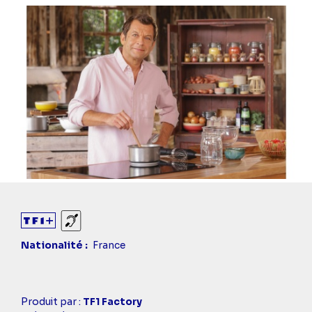
Sourds et malentendants
Nationalité
France
Casting
Produit par :
TF1 Factory