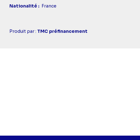
Nationalité
France
Casting
Produit par :
TMC préfinancement
simba