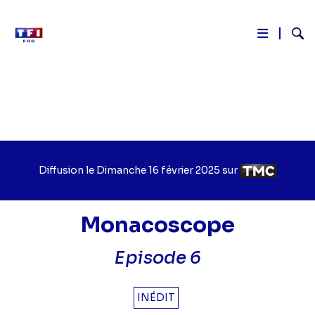
Reche
Aller
au
contenu
principal
Diffusion le
Jour
Dimanche 16 février 2025
sur
Chaîne
de
de
diffusion
diffusion
Monacoscope
Episode 6
INÉDIT