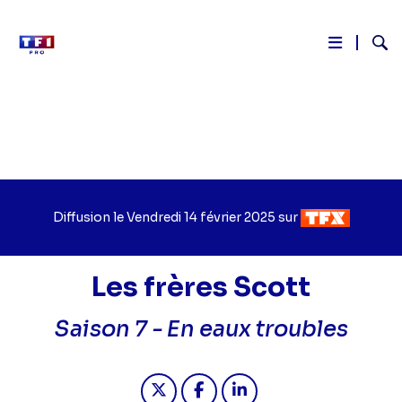
Reche
Aller
au
contenu
principal
Diffusion le
Jour
Vendredi 14 février 2025
sur
Chaîne
de
de
diffusion
diffusion
Les frères Scott
Saison 7 -
En eaux troubles
Partager "2025-02-14 12:00 - Les fr
Partager "2025-02-14 12:00 -
Partager "2025-02-14 1