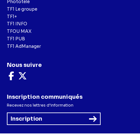
Phototélé
TF1 Le groupe
TF1+
TF1 INFO
TFOU MAX
TF1 PUB
TF1 AdManager
Nous suivre
Nous
Nous
suivre
suivre
sur
sur
Facebook
X
Inscription communiqués
Recevez nos lettres d’information
Inscription