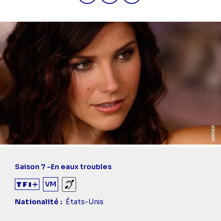
Saison 7 -
En eaux troubles
VM
Sourds et malentendants
Nationalité
États-Unis