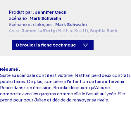
Casting
Produit par :
Jennifer Cecil
simba
Scénario :
Mark Schwahn
Scénario et dialogues :
Mark Schwahn
Avec :
James Lafferty
(Nathan Scott),
Sophia Bush
(Brooke Davis),
Bethany Joy Galeotti
(Haley James-
Scott),
Paul Johanson
(Daniel "Dan" Scott)
Dérouler la fiche technique
Résumé
Suite au scandale dont il est victime, Nathan perd deux contrats
publicitaires. De plus, son père a l’intention de faire intervenir
Renée dans son émission. Brooke découvre qu’Alex se
comporte avec les garçons comme elle le faisait au lycée. Elle
prend peur pour Julian et décide de renvoyer sa rivale.