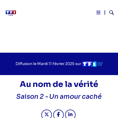
Reche
Aller
au
contenu
principal
Diffusion le
Jour
Mardi 11 février 2025
sur
Chaîne
de
de
diffusion
diffusion
Au nom de la vérité
Saison 2 -
Un amour caché
Partager "2025-02-11 08:10 - Au nom
Partager "2025-02-11 08:10 -
Partager "2025-02-11 0