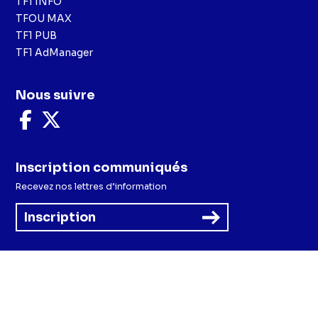
TF1 INFO
TFOU MAX
TF1 PUB
TF1 AdManager
Nous suivre
Nous
Nous
suivre
suivre
sur
sur
Facebook
X
Inscription communiqués
Recevez nos lettres d’information
Inscription
Menu
Mentions légales et CGU
Politique de confidentialité
Politique cookies
Préférences cookies
Accessibilité - Partiellement conforme
CGV