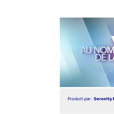
Casting
Produit par :
Serenity 
simba