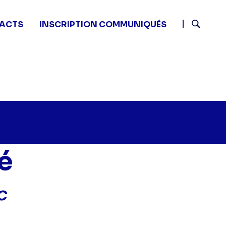
ACTS
INSCRIPTION COMMUNIQUÉS
Recherch
é
c
u nom de la vérité - Un odieux trafic" sur twitter
20 - Au nom de la vérité - Un odieux trafic" sur faceboo
1 07:20 - Au nom de la vérité - Un odieux trafic" sur li