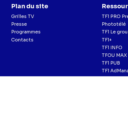
Plan du site
Ressour
Grilles TV
TF1 PRO Pr
Presse
Phototélé
Programmes
TF1 Le gro
Contacts
TF1+
TF1 INFO
TFOU MAX
TF1 PUB
TF1 AdMan
Menu
Mentions légales et CGU
Politique de confidentialité
Politiqu
CGV