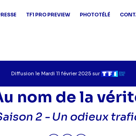
PRESSE
TF1 PRO PREVIEW
PHOTOTÉLÉ
CONT
Diffusion le
Jour
Mardi 11 février 2025
sur
Chaîne
de
de
diffusion
diffusion
Au nom de la vérit
Saison 2 -
Un odieux trafi
Partager "2025-02-11 07:20 - A
Partager "2025-02-11 07:
Partager "2025-02-1