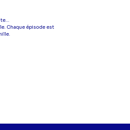
nte…
ale. Chaque épisode est
ille.