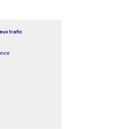
eux trafic
 et malentendants
ance