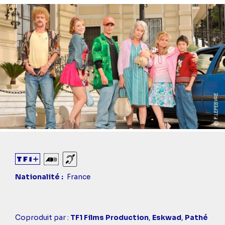
Audiodescription
Sourds et malentendants
Nationalité
France
Casting
Coproduit par :
TF1 Films Production
,
Eskwad
,
Pathé