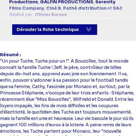
simba
Productions
,
GALFIN PRODUCTIONS
,
Serenity
Films Company
,
Ciné B
,
Pathé distribution
et
SAJ
Réalisé par :
Olivier Baroux
Scénario :
Philippe Mechlen
et
Chantal Lauby
Scénario et dialogues :
Philippe Mechlen
et
Chantal
Dérouler la fiche technique
Lauby
Adaptation et dialogues :
Olivier Baroux
Avec :
Jean-Paul Rouve
(Jeff Tuche),
Isabelle Nanty
(Cathy Tuche),
Claire Nadeau
(Mamie Suze),
Théo
Résumé
Fernandez
(Donald),
Sarah Stern
(Stéphanie),
Pierre
"Un pour Tuche, Tuche pour un !". A Bouzolles, tout le monde
Lottin
(Wilfried),
Fadila Belkebla
(Mouna),
David
connaît la famille Tuche ! Jeff, le père, contrôleur de billes
Kammenos
(Omar),
Sami Outalbali
(Jean-Wa)
depuis dix-huit ans, apprend avec joie son licenciement. Il va,
enfin, pouvoir s'adonner à sa passion pour le football tandis
que sa femme, Cathy, fascinée par Monaco et, surtout, par la
Princesse Stéphanie, s'occupe de leur trois enfants : Stéphanie,
récemment élue "Miss Bouzolles", Wilfrield et Donald. Entre les
loyers impayés, les fins de mois difficiles et les coupures
d'électricité, le quotidien des Tuche est toujours mouvementé,
mais la famille est unie et heureuse. Leur vie bascule le jour où ils
gagnent 100 millions d'euros à la loterie. A peine remis de leurs
émotions, les Tuche partent pour Monaco, leur "nouvelle