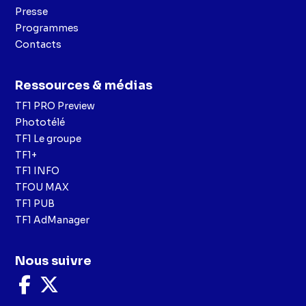
Presse
Programmes
Contacts
Ressources & médias
TF1 PRO Preview
Phototélé
TF1 Le groupe
TF1+
TF1 INFO
TFOU MAX
TF1 PUB
TF1 AdManager
Nous suivre
Nous
Nous
suivre
suivre