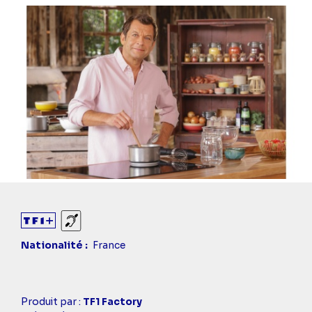
Sourds et malentendants
Nationalité
France
Casting
Produit par :
TF1 Factory