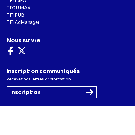
TF1 INFO
TFOU MAX
TF1 PUB
TF1 AdManager
Nous suivre
Nous
Nous
suivre
suivre
sur
sur
Facebook
X
Inscription communiqués
Recevez nos lettres d’information
Inscription
Menu
Mentions légales et CGU
Politique de confidentialité
Politique cookies
Préférences cookies
Accessibilité - Partiellement conforme
CGV