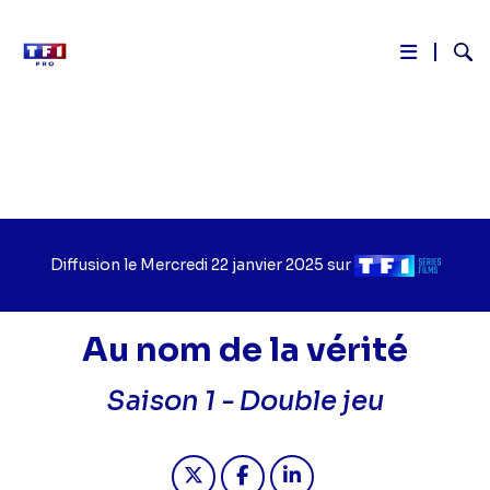
Reche
Aller
au
contenu
principal
Diffusion le
Jour
Mercredi 22 janvier 2025
sur
Chaîne
de
de
diffusion
diffusion
Au nom de la vérité
Saison 1 -
Double jeu
Partager "2025-01-22 09:15 - Au nom
Partager "2025-01-22 09:15 -
Partager "2025-01-22 09