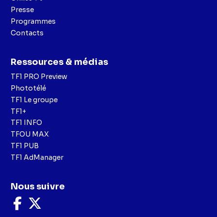
Presse
Programmes
Contacts
Ressources & médias
TF1 PRO Preview
Phototélé
TF1 Le groupe
TF1+
TF1 INFO
TFOU MAX
TF1 PUB
TF1 AdManager
Nous suivre
Nous
Nous
suivre
suivre