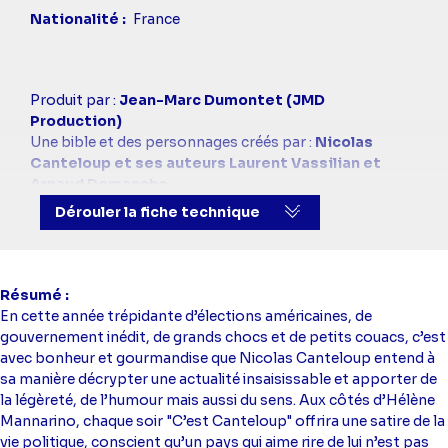
Nationalité
France
Casting
Produit par :
Jean-Marc Dumontet (JMD
simba
Production)
Une bible et des personnages créés par :
Nicolas
Canteloup et ses auteurs Laurent Vassilian et
Arnaud Demanche
Présenté par
Hélène Mannarino
Dérouler la fiche technique
Résumé
En cette année trépidante d’élections américaines, de
gouvernement inédit, de grands chocs et de petits couacs, c’est
avec bonheur et gourmandise que Nicolas Canteloup entend à
sa manière décrypter une actualité insaisissable et apporter de
la légèreté, de l’humour mais aussi du sens. Aux côtés d’Hélène
Mannarino, chaque soir "C’est Canteloup" offrira une satire de la
vie politique, conscient qu’un pays qui aime rire de lui n’est pas