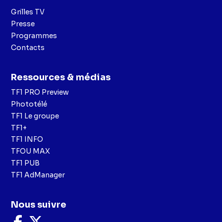
Grilles TV
Presse
Programmes
Contacts
Ressources & médias
TF1 PRO Preview
Phototélé
TF1 Le groupe
TF1+
TF1 INFO
TFOU MAX
TF1 PUB
TF1 AdManager
Nous suivre
Nous
Nous