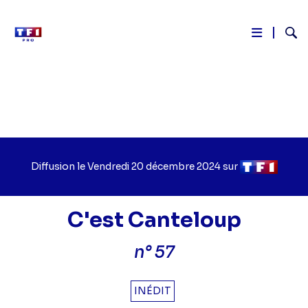
Reche
Aller
au
contenu
principal
Diffusion le
Jour
Vendredi 20 décembre 2024
sur
Chaîne
de
de
diffusion
diffusion
C'est Canteloup
n° 57
INÉDIT