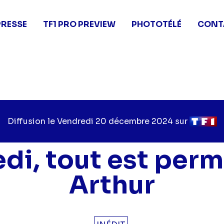
PRESSE
TF1 PRO PREVIEW
PHOTOTÉLÉ
CONT
Diffusion le
Jour
Vendredi 20 décembre 2024
sur
Chaîne
de
de
diffusion
diffusio
di, tout est perm
Arthur