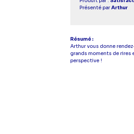
Casting
Produit par :
Satisfac
simba
Présenté par
Arthur
Résumé
Arthur vous donne rendez
grands moments de rires e
perspective !