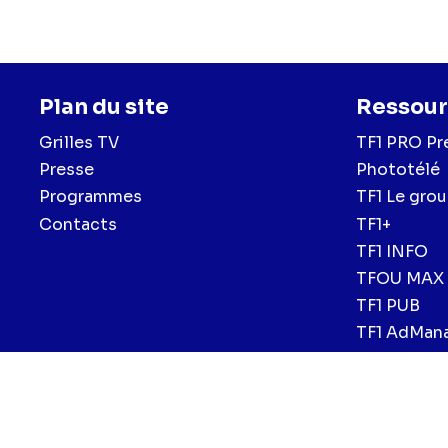
Plan du site
Ressour
Grilles TV
TF1 PRO Pr
Presse
Phototélé
Programmes
TF1 Le gro
Contacts
TF1+
TF1 INFO
TFOU MAX
TF1 PUB
TF1 AdMan
Menu
Mentions légales et CGU
Politique de confidentialité
Politiqu
CGV