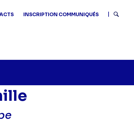
ACTS
INSCRIPTION COMMUNIQUÉS
Recherch
ille
ppe
tits secrets en famille - Famille Le Philippe" sur twitter
5 - Petits secrets en famille - Famille Le Philippe" sur 
 11:45 - Petits secrets en famille - Famille Le Philippe"