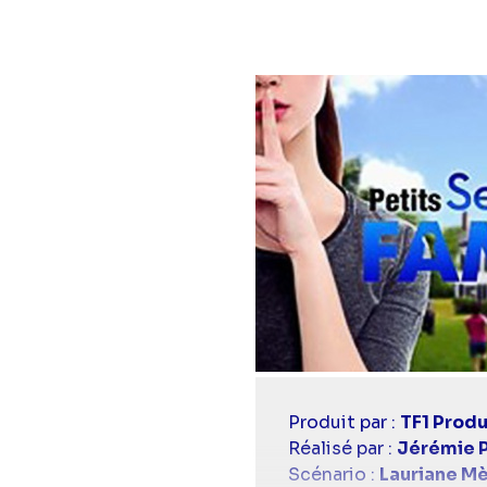
Casting
Produit par :
TF1 Produ
simba
Réalisé par :
Jérémie P
Scénario :
Lauriane M