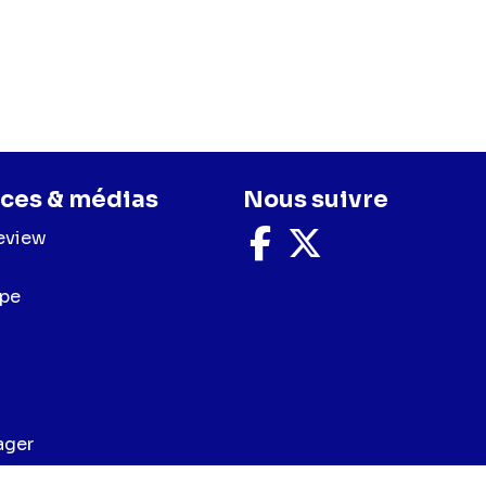
ces & médias
Nous suivre
eview
Nous
Nous
suivre
suivre
sur
sur
upe
Facebook
X
ager