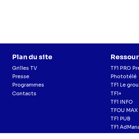
Plan du site
Ressour
Grilles TV
TF1 PRO Pr
Presse
Phototélé
Programmes
TF1 Le gro
Contacts
TF1+
TF1 INFO
TFOU MAX
TF1 PUB
TF1 AdMan