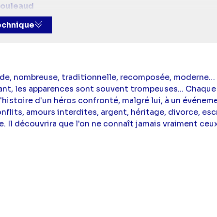
couleaud
t dialogues :
Lauriane Mège
et
Elisa Loké
technique
ge
,
Margot Lou
,
Eline Vey
,
Renaud Cathelineau
,
Emmanu
ande, nombreuse, traditionnelle, recomposée, moderne…
ant, les apparences sont souvent trompeuses... Chaque
l'histoire d'un héros confronté, malgré lui, à un événeme
onflits, amours interdites, argent, héritage, divorce, es
. Il découvrira que l'on ne connaît jamais vraiment ceux