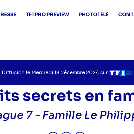
PRESSE
TF1 PRO PREVIEW
PHOTOTÉLÉ
CONT
Diffusion le
Jour
Mercredi 18 décembre 2024
sur
Chaîne
de
de
diffusion
diffusion
its secrets en fam
ague 7 -
Famille Le Phili
Partager "2024-12-18 11:45 - Pe
Partager "2024-12-18 11:4
Partager "2024-12-18