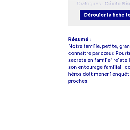
Dialogues :
Cécile Ni
Scénario, adaptation e
Dérouler la fiche 
Avec :
Maxime Storo
Zidi
Résumé
Notre famille, petite, gr
connaître par cœur. Pourt
secrets en famille" relate 
son entourage familial : c
héros doit mener l'enquête
proches.