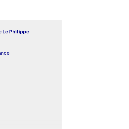
e Le Philippe
 et malentendants
ance