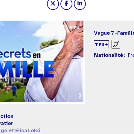
Vague 7 -
Famill
Sourds
Nationalité
Fr
ction
atier
ège
et
Elisa Loké