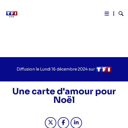
Reche
Aller
au
contenu
principal
Diffusion le
Jour
Lundi 16 décembre 2024
sur
Chaîne
de
de
diffusion
diffusion
Une carte d'amour pour
Noël
Partager "2024-12-16 15:50 - Une ca
Partager "2024-12-16 15:50 -
Partager "2024-12-16 1