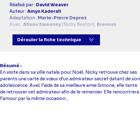
Casting
Réalisé par :
David Weaver
simba
Auteur :
Amyn Kaderali
Adaptation :
Marie-Pierre Deprez
Avec :
Alison Sweeney
(Nicky Beaton),
Brennan
Elliott
(Derrick Marshall),
Erica Durance
(Simone
Cole),
Michael Karl Richards
(Jeremy Winters)
Dérouler la fiche technique
Directeur artistique :
Jonathan Dos Santos
Résumé
En visite dans sa ville natale pour Noël, Nicky retrouve chez ses
parents une carte de vœux d’un admirateur secret datant de son
adolescence. Avec l’aide de sa meilleure amie Simone, elle tente
de retrouver cet admirateur afin de le remercier. Elle rencontrera
l’amour par la même occasion…