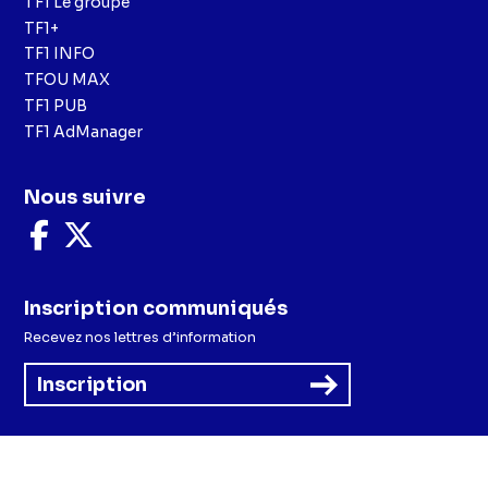
TF1 Le groupe
TF1+
TF1 INFO
TFOU MAX
TF1 PUB
TF1 AdManager
Nous suivre
Nous
Nous
suivre
suivre
sur
sur
Facebook
X
Inscription communiqués
Recevez nos lettres d’information
Inscription
Menu
Mentions légales et CGU
Politique de confidentialité
Politique cookies