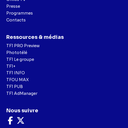
Presse
Programmes
Contacts
Ressources & médias
TF1 PRO Preview
Phototélé
TF1 Le groupe
TF1+
TF1 INFO
TFOU MAX
TF1 PUB
TF1 AdManager
Nous suivre
Nous
Nous
suivre
suivre