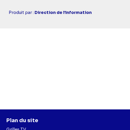
Casting
Produit par :
Direction de l’Information
simba
Plan du site
Grilles TV