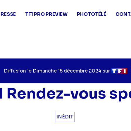
PRESSE
TF1 PRO PREVIEW
PHOTOTÉLÉ
CONT
Diffusion le
Jour
Dimanche 15 décembre 2024
sur
Chaîne
de
de
diffusion
diffusio
1 Rendez-vous sp
INÉDIT