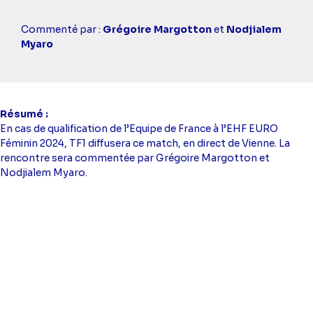
Casting
Commenté par :
Grégoire Margotton
et
Nodjialem
simba
Myaro
Résumé
En cas de qualification de l’Equipe de France à l’EHF EURO
Féminin 2024, TF1 diffusera ce match, en direct de Vienne. La
rencontre sera commentée par Grégoire Margotton et
Nodjialem Myaro.