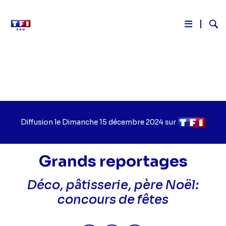
Reche
Aller
au
contenu
principal
Diffusion le
Jour
Dimanche 15 décembre 2024
sur
Chaîne
de
de
diffusion
diffusion
Grands reportages
Déco, pâtisserie, père Noël:
concours de fêtes