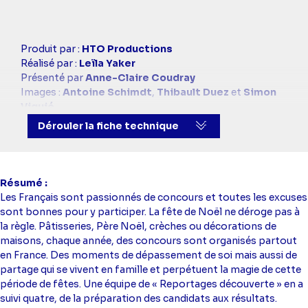
Casting
Produit par :
HTO Productions
simba
Réalisé par :
Leïla Yaker
Présenté par
Anne-Claire Coudray
Images :
Antoine Schimdt
,
Thibault Duez
et
Simon
Viguié
Montage :
Gaël Hubert
Dérouler la fiche technique
Résumé
Les Français sont passionnés de concours et toutes les excuses
sont bonnes pour y participer. La fête de Noël ne déroge pas à
la règle. Pâtisseries, Père Noël, crèches ou décorations de
maisons, chaque année, des concours sont organisés partout
en France. Des moments de dépassement de soi mais aussi de
partage qui se vivent en famille et perpétuent la magie de cette
période de fêtes. Une équipe de « Reportages découverte » en a
suivi quatre, de la préparation des candidats aux résultats.