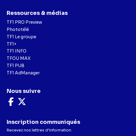
Ressources & médias
TF1 PRO Preview
Phototélé
TF1 Le groupe
TF1+
TF1 INFO
TFOU MAX
TF1 PUB
TF1 AdManager
Nous suivre
Nous
Nous
suivre
suivre
sur
sur
Facebook
X
Inscription communiqués
Recevez nos lettres d’information