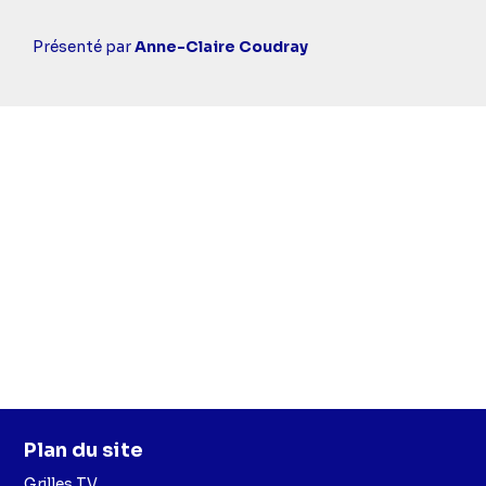
Casting
Présenté par
Anne-Claire Coudray
simba
Plan du site
Grilles TV