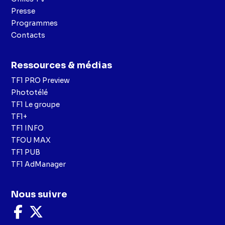
Presse
Programmes
Contacts
Ressources & médias
TF1 PRO Preview
Phototélé
TF1 Le groupe
TF1+
TF1 INFO
TFOU MAX
TF1 PUB
TF1 AdManager
Nous suivre
Nous
Nous
suivre
suivre