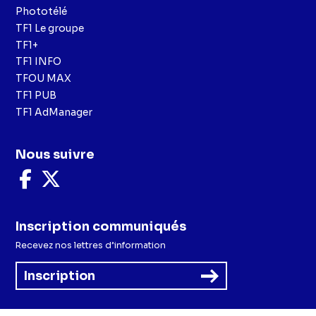
Phototélé
TF1 Le groupe
TF1+
TF1 INFO
TFOU MAX
TF1 PUB
TF1 AdManager
Nous suivre
Nous
Nous
suivre
suivre
sur
sur
Facebook
X
Inscription communiqués
Recevez nos lettres d’information
Inscription