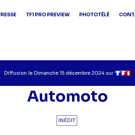
PRESSE
TF1 PRO PREVIEW
PHOTOTÉLÉ
CONT
Diffusion le
Jour
Dimanche 15 décembre 2024
sur
Chaîne
de
de
diffusion
diffusio
Automoto
INÉDIT