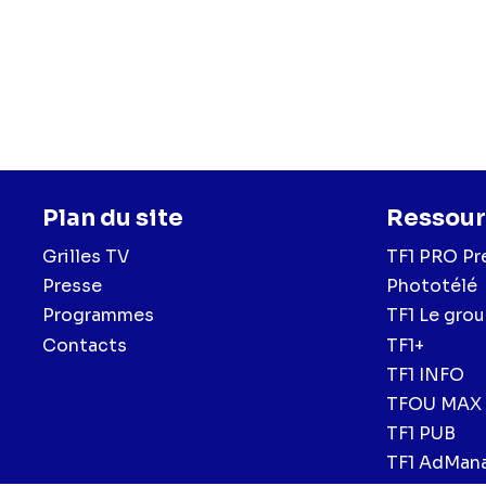
Plan du site
Ressour
Grilles TV
TF1 PRO Pr
Presse
Phototélé
Programmes
TF1 Le gro
Contacts
TF1+
TF1 INFO
TFOU MAX
TF1 PUB
TF1 AdMan