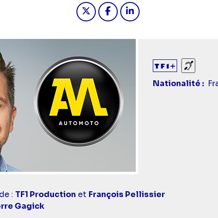
Partager "2024-12-15 10:05 -
Partager "2024-12-15 10
Partager "2024-12-
Sourds
Nationalité
Fr
de :
TF1 Production
et
François Pellissier
rre Gagick