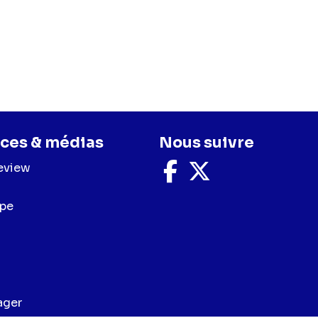
ces & médias
Nous suivre
eview
Nous
Nous
suivre
suivre
sur
sur
upe
Facebook
X
ager