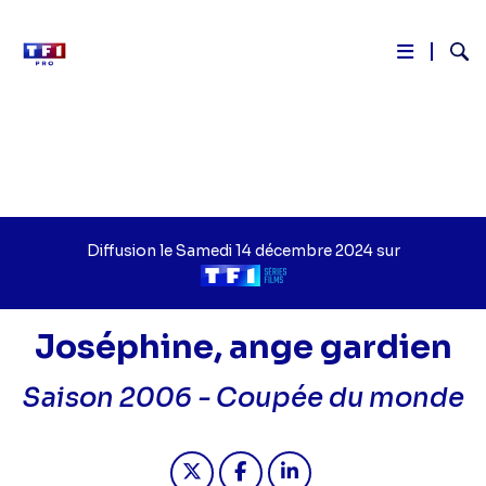
Reche
Aller
au
contenu
principal
Diffusion le
Jour
Samedi 14 décembre 2024
sur
de
Chaîne
diffusion
de
diffusion
Joséphine, ange gardien
Saison 2006 -
Coupée du monde
Partager "2024-12-14 22:45 - Josép
Partager "2024-12-14 22:45 
Partager "2024-12-14 2