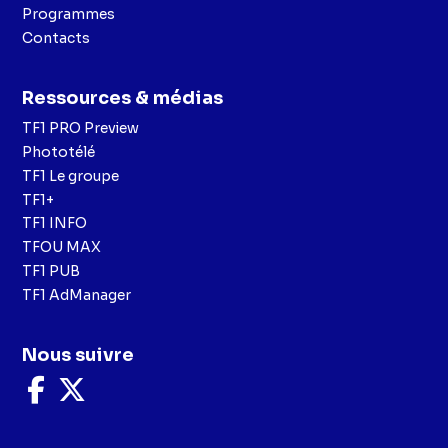
Programmes
Contacts
Ressources & médias
TF1 PRO Preview
Phototélé
TF1 Le groupe
TF1+
TF1 INFO
TFOU MAX
TF1 PUB
TF1 AdManager
Nous suivre
Nous
Nous
suivre
suivre
sur
sur