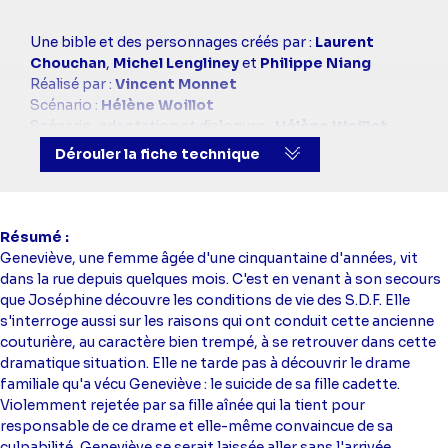
Casting
Une bible et des personnages créés par :
Laurent
simba
Chouchan
,
Michel Lengliney
et
Philippe Niang
Réalisé par :
Vincent Monnet
Scénario :
Hélène Woillot
Scénario, adaptation et dialogues :
Hélène Woillot
Avec :
Mimie Mathy
(Joséphine),
Hélène Vincent
Dérouler la fiche technique
(Geneviève Beaumont),
Caroline Maillard
(Lise
Barnier),
Yann Babilée Keogh
(Lucas),
Zoé Duthion
(Prune Barnier),
Jenny Bellay
(Amélie),
Fabrice Bagni
(Chauffeur de taxi),
Dodine Herry-Grimaldi
(Lorène
Résumé
Bacq),
Gabrielle Bonacini
(Permanente réinsertion),
Geneviève, une femme âgée d'une cinquantaine d'années, vit
Benjamin Cohen
(Pote agression),
Malcolm Conrath
dans la rue depuis quelques mois. C'est en venant à son secours
(Martin Barnier),
Zazie Delem
(Véro la collègue),
que Joséphine découvre les conditions de vie des S.D.F. Elle
Caroline Frossard
(Femme décolletée),
Sophie
s'interroge aussi sur les raisons qui ont conduit cette ancienne
Gourdin
(Employée du centre),
Frédéric Hulné
couturière, au caractère bien trempé, à se retrouver dans cette
(Patron boutique),
Arsène Jiroyan
(Gendarme),
dramatique situation. Elle ne tarde pas à découvrir le drame
Philippe Kerjean
(Employé file d'attente),
Patrick
familiale qu'a vécu Geneviève : le suicide de sa fille cadette.
Mazet
(Employé futon),
Diane Pierens
(Patronne
Violemment rejetée par sa fille aînée qui la tient pour
magasin),
Louis Salkind
(Gamin agression),
Philippe
responsable de ce drame et elle-même convaincue de sa
Soutan
(Homme SAMU social)
culpabilité, Geneviève se serait laissée aller sans l'arrivée