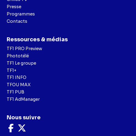
Presse
Programmes
Contacts
Ressources & médias
TF1 PRO Preview
Phototélé
TF1 Le groupe
TF1+
TF1 INFO
TFOU MAX
TF1 PUB
TF1 AdManager
Nous suivre
Nous
Nous
suivre
suivre