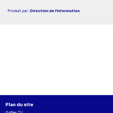
Casting
Produit par :
Direction de l’Information
simba
Plan du site
Grilles TV