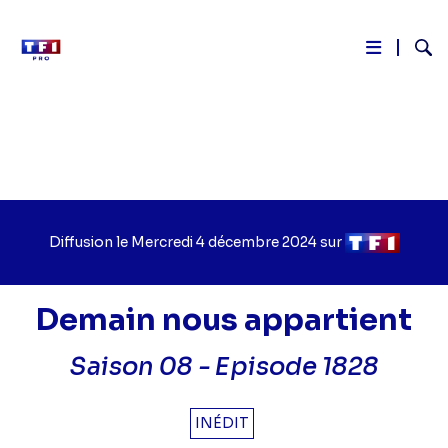
Reche
Aller
au
contenu
principal
Diffusion le
Jour
Mercredi 4 décembre 2024
sur
Chaîne
de
de
diffusion
diffusion
Demain nous appartient
Saison 08 -
Episode 1828
INÉDIT