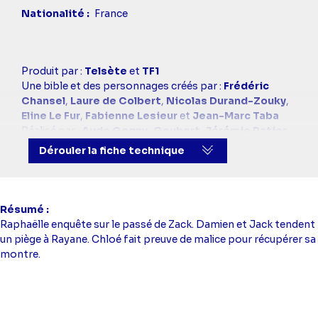
Nationalité
France
Casting
Produit par :
Telsète
et
TF1
simba
Une bible et des personnages créés par :
Frédéric
Chansel
,
Laure de Colbert
,
Nicolas Durand-Zouky
,
Eline Le Fur
,
Fabienne Lesieur
et
Jean-Marc Taba
Réalisé par :
Aude Gogny-Goubert
,
Jérémie Patier
et
Anne-Sophie Guiraud
Dérouler la fiche technique
Scénario :
Lise Barembaum
,
Sarah Belhassen
,
Elisabeth Bost
,
Nicolas Brossette
,
Claudio
Descalzi
,
Vincent Germain
,
Eric Gueho
,
Nicolas
Jean
,
Emmanuelle Phalippou
et
Sandrine Sénès
Résumé
Dialogues :
Bertille Dutheil
,
Sven Jacquet
et
Nicolas
Raphaëlle enquête sur le passé de Zack. Damien et Jack tendent
Chrétien
un piège à Rayane. Chloé fait preuve de malice pour récupérer sa
Scénario et adaptation :
Lise Barembaum
,
Sarah
montre.
Belhassen
,
Elisabeth Bost
,
Nicolas Brossette
,
Claudio Descalzi
,
Vincent Germain
,
Eric Gueho
,
Nicolas Jean
,
Emmanuelle Phalippou
et
Sandrine
Sénès