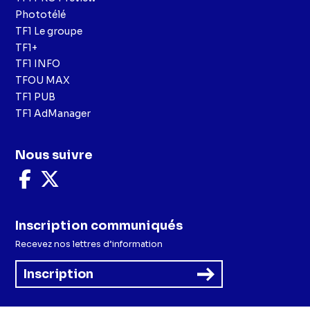
Phototélé
TF1 Le groupe
TF1+
TF1 INFO
TFOU MAX
TF1 PUB
TF1 AdManager
Nous suivre
Nous
Nous
suivre
suivre
sur
sur
Facebook
X
Inscription communiqués
Recevez nos lettres d’information
Inscription