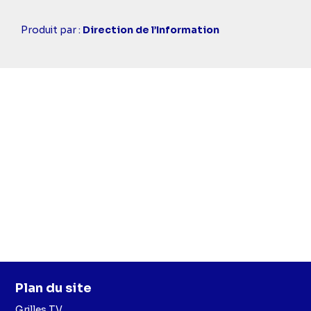
Casting
Produit par :
Direction de l’Information
simba
Plan du site
Grilles TV