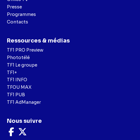
Presse
Programmes
Contacts
Ressources & médias
TF1 PRO Preview
Phototélé
TF1 Le groupe
TF1+
TF1 INFO
TFOU MAX
TF1 PUB
TF1 AdManager
Nous suivre
Nous
Nous
suivre
suivre