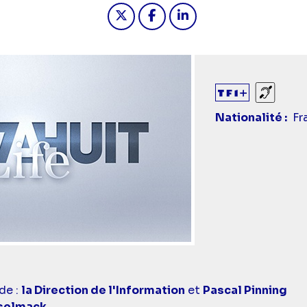
Partager "2024-11-24 17:20 - Se
Partager "2024-11-24 17:2
Partager "2024-11-24
Sourds
Nationalité
Fr
de :
la Direction de l'Information
et
Pascal Pinning
oselmack