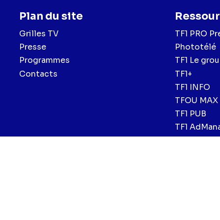
Plan du site
Ressour
Grilles TV
TF1 PRO Pr
Presse
Phototélé
Programmes
TF1 Le gro
Contacts
TF1+
TF1 INFO
TFOU MAX
TF1 PUB
TF1 AdMan
Menu
Mentions légales et CGU
Politique de confidentialité
Politiqu
CGV