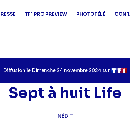
PRESSE
TF1 PRO PREVIEW
PHOTOTÉLÉ
CONT
Diffusion le
Jour
Dimanche 24 novembre 2024
sur
Chaîne
de
de
diffusion
diffusi
Sept à huit Life
INÉDIT