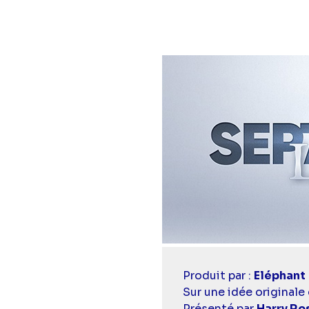
Casting
Produit par :
Eléphant
simba
Sur une idée originale 
Présenté par
Harry R