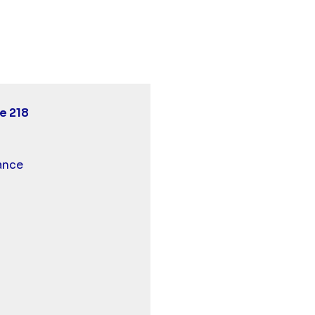
us belle la vie, encore plus belle - Episode 218" sur twi
5 - Plus belle la vie, encore plus belle - Episode 218" 
 20:05 - Plus belle la vie, encore plus belle - Episode 2
e 218
 et malentendants
ance