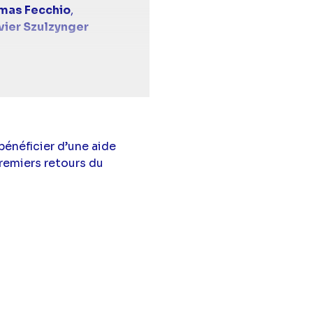
mas Fecchio
,
vier Szulzynger
bert
,
Pierre de La
Romane Audibert
,
arramon
(Mirta Torres),
bénéficier d’une aide
uclaux
(Jules
premiers retours du
artigue
(Samuel
n Dailly
(Méline Liao),
Hennerez
(Léa Nebout),
(Kilian Corsel),
(Barbara Evenot),
 Boulaye
(Vanessa
on Noone
(Julie de
)