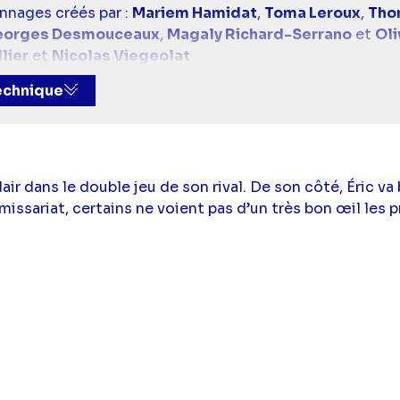
nnages créés par :
Mariem Hamidat
,
Toma Leroux
,
Tho
orges Desmouceaux
,
Magaly Richard-Serrano
et
Oli
lier
et
Nicolas Viegeolat
midat
,
Toma Leroux
,
Cécile Nicouleaud
,
Romane Audi
technique
tophe Botti
,
Sabine Cipolla
et
Margaux Sarramon
aternoster
,
Arthur-Emmanuel Pierre
et
Sophie Hiet
 :
Mariem Hamidat
,
Toma Leroux
,
Cécile Nicouleaud
,
ivonne
,
Christophe Botti
,
Sabine Cipolla
et
Margaux S
a Torres),
Cécilia Hornus
(Blanche Marci),
Sylvie Flepp
ir dans le double jeu de son rival. De son côté, Éric va 
Yolande Sandré),
Jade Pradin
(Morgane Tanguy),
Val D
issariat, certains ne voient pas d’un très bon œil les 
e
(Nisma Bailly),
Florian Abboud
(Steve Brudet),
Iñaki L
rianeHersant),
Stéphane Henon
(Jean-Paul Boher),
Moo
k Nebout),
Diane Dassigny
(Jennifer Maseron),
Marie 
 Nebout),
Joakim Latzko
(Gabriel Riva),
Tim Rousseau
onaté),
Laurent Kérusoré
(Thomas Marci),
Léa François
Norman),
Jérémy Charvet
(Ulysse Kepler),
Agathe de La
ux
(Ophélie Kepler),
Zoé Laïb
(Apolline Deboisier),
Mari
Bourse
(Anthony Charon),
Faradj Vaziri
(Bahram Nassiri