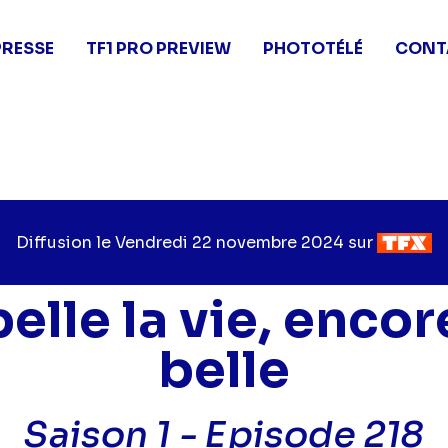
PRESSE
TF1 PRO PREVIEW
PHOTOTÉLÉ
CONT
Diffusion le
Jour
Vendredi 22 novembre 2024
sur
Chaîne
de
de
diffusion
diffusio
belle la vie, encor
belle
Saison 1 -
Episode 218