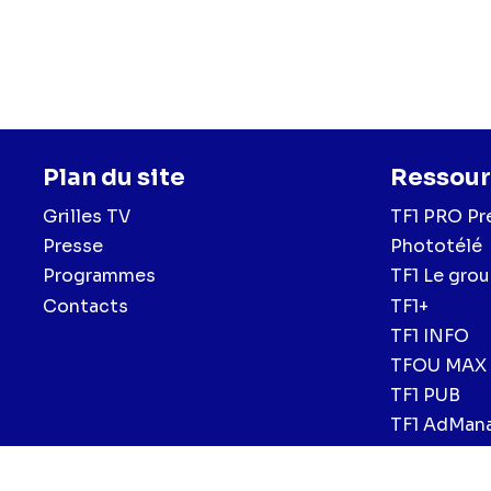
Plan du site
Ressour
Grilles TV
TF1 PRO Pr
Presse
Phototélé
Programmes
TF1 Le gro
Contacts
TF1+
TF1 INFO
TFOU MAX
TF1 PUB
TF1 AdMan