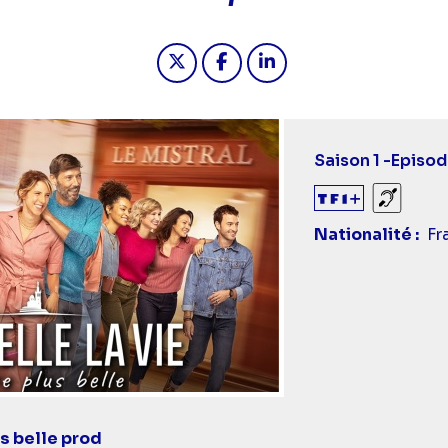
Partager "2024-11-22 20:05 - Pl
Partager "2024-11-22 20:0
Partager "2024-11-22
Saison 1 -
Episod
Sourds
Nationalité
Fr
s belle prod