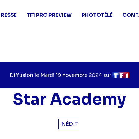
PRESSE
TF1 PRO PREVIEW
PHOTOTÉLÉ
CONT
Diffusion le
Jour
Mardi 19 novembre 2024
sur
Chaîne
de
de
diffusion
diffusion
Star Academy
INÉDIT