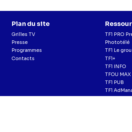
Plan du site
Ressour
Grilles TV
TF1 PRO Pr
Presse
Phototélé
Programmes
TF1 Le gro
Contacts
TF1+
TF1 INFO
TFOU MAX
TF1 PUB
TF1 AdMan
Menu
Mentions légales et CGU
Politique de confidentialité
Politiqu
CGV