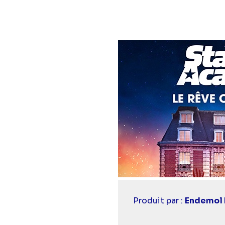
Casting
Produit par :
Endemol 
simba