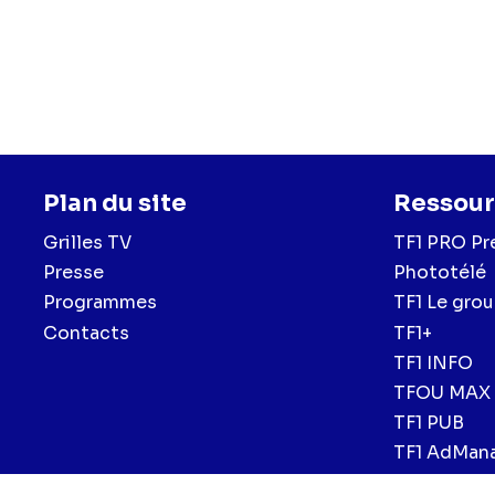
Plan du site
Ressour
Grilles TV
TF1 PRO Pr
Presse
Phototélé
Programmes
TF1 Le gro
Contacts
TF1+
TF1 INFO
TFOU MAX
TF1 PUB
TF1 AdMan