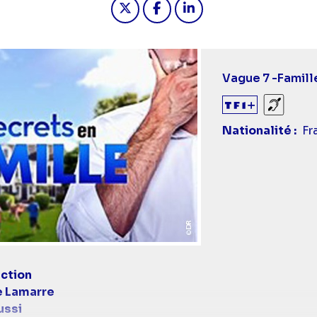
Vague 7 -
Famill
Sourds
Nationalité
Fr
ction
e Lamarre
ussi