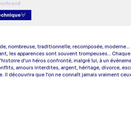
couleaud
t dialogues :
Samir Senoussi
technique
tti
,
Florent Caniaux
,
Arnaud Straebler
,
Cyril Barou
,
Lo
ande, nombreuse, traditionnelle, recomposée, moderne…
ant, les apparences sont souvent trompeuses... Chaque
l'histoire d'un héros confronté, malgré lui, à un événeme
onflits, amours interdites, argent, héritage, divorce, es
. Il découvrira que l'on ne connaît jamais vraiment ceux