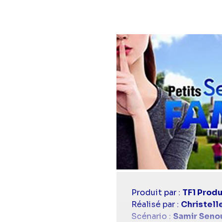
Casting
Produit par :
TF1 Produ
simba
Réalisé par :
Christell
Scénario :
Samir Seno