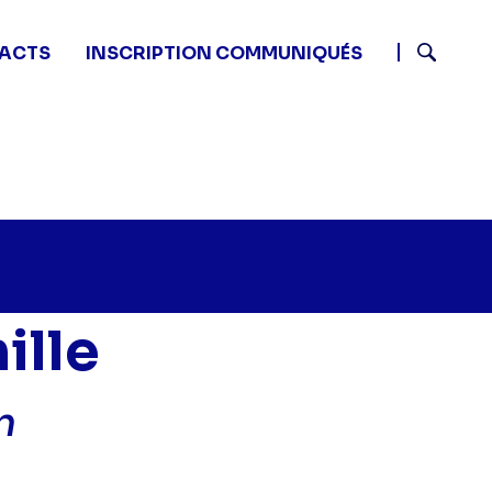
ACTS
INSCRIPTION COMMUNIQUÉS
Recherch
ille
n
tits secrets en famille - Famille Hoffman" sur twitter
5 - Petits secrets en famille - Famille Hoffman" sur fac
 11:45 - Petits secrets en famille - Famille Hoffman" su