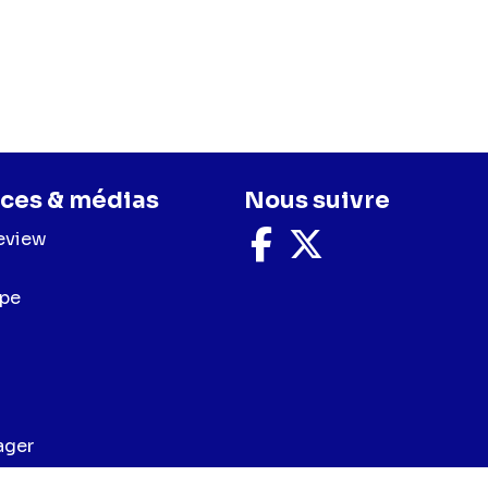
ces & médias
Nous suivre
eview
Nous
Nous
suivre
suivre
sur
sur
upe
Facebook
X
ager