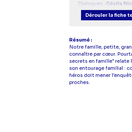
Dialogues :
Cécile Ni
Scénario, adaptation e
Dérouler la fiche 
Avec :
Lorenza Grosse
Navech
,
Marie Zidi
Résumé
Notre famille, petite, gr
connaître par cœur. Pourt
secrets en famille" relate 
son entourage familial : c
héros doit mener l'enquête
proches.