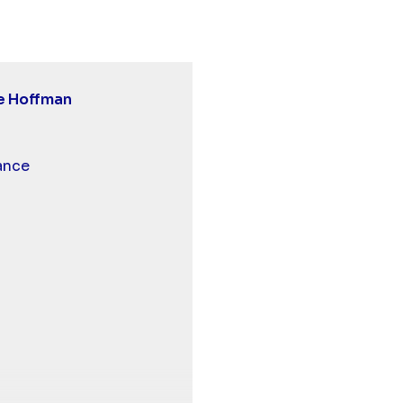
e Hoffman
 et malentendants
ance