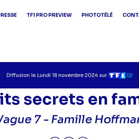
PRESSE
TF1 PRO PREVIEW
PHOTOTÉLÉ
CONT
Diffusion le
Jour
Lundi 18 novembre 2024
sur
Chaîne
de
de
diffusion
diffusion
its secrets en fam
Vague 7 -
Famille Hoffma
Partager "2024-11-18 11:45 - Pe
Partager "2024-11-18 11:4
Partager "2024-11-18