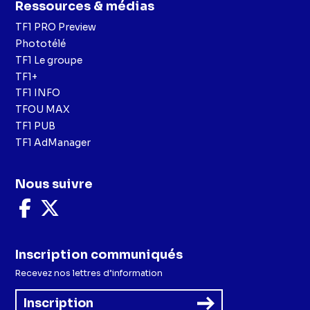
Ressources & médias
TF1 PRO Preview
Phototélé
TF1 Le groupe
TF1+
TF1 INFO
TFOU MAX
TF1 PUB
TF1 AdManager
Nous suivre
Nous
Nous
suivre
suivre
sur
sur
Facebook
X
Inscription communiqués
Recevez nos lettres d’information
Inscription