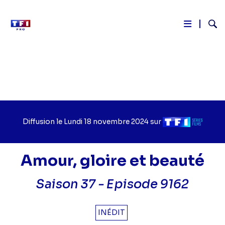
Reche
Aller
au
contenu
principal
Diffusion le
Jour
Lundi 18 novembre 2024
sur
Chaîne
de
de
diffusion
diffusion
Amour, gloire et beauté
Saison 37 -
Episode 9162
INÉDIT