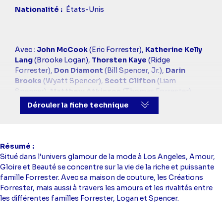
Nationalité
États-Unis
Casting
Avec :
John McCook
(Eric Forrester),
Katherine Kelly
simba
Lang
(Brooke Logan),
Thorsten Kaye
(Ridge
Forrester),
Don Diamont
(Bill Spencer, Jr.),
Darin
Brooks
(Wyatt Spencer),
Scott Clifton
(Liam
Spencer),
Matthew Atkinson
(Thomas Forrester),
Jacqueline MacInnes Wood
(Steffy Forrester)
Dérouler la fiche technique
Résumé
Situé dans l’univers glamour de la mode à Los Angeles, Amour,
Gloire et Beauté se concentre sur la vie de la riche et puissante
famille Forrester. Avec sa maison de couture, les Créations
Forrester, mais aussi à travers les amours et les rivalités entre
les différentes familles Forrester, Logan et Spencer.