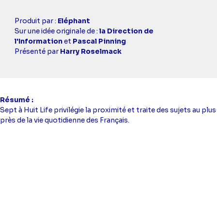
Casting
Produit par :
Eléphant
simba
Sur une idée originale de :
la Direction de
l'Information
et
Pascal Pinning
Présenté par
Harry Roselmack
Résumé
Sept à Huit Life privilégie la proximité et traite des sujets au plus
près de la vie quotidienne des Français.