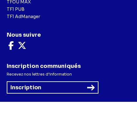
TFOU MAX
TF1 PUB
TF1 AdManager
Nous suivre
Nous
Nous
suivre
suivre
sur
sur
Facebook
X
Inscription communiqués
Recevez nos lettres d’information
Inscription
Menu
Mentions légales et CGU
Politique de confidentialité
Politique cookies
Préférences cookies
Accessibilité - Partiellement conforme
CGV